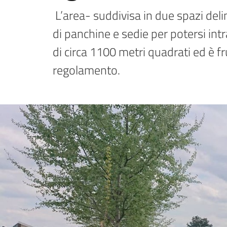
 L’area- suddivisa in due spazi delimitati e dotata, oltre che di punto acqua, 
di panchine e sedie per potersi int
di circa 1100 metri quadrati ed è fru
regolamento.