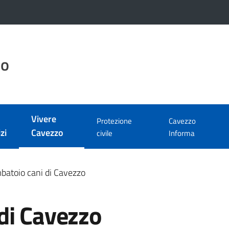
zo
Vivere
Protezione
Cavezzo
Menu selezionato
zi
Cavezzo
civile
Informa
atoio cani di Cavezzo
di Cavezzo