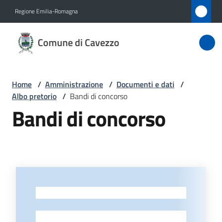
Vai al contenuto
Vai alla navigazione
Vai al footer
Regione Emilia-Romagna
Comune
Comune di Cavezzo
di
Cavezzo
Home
/
Amministrazione
/
Documenti e dati
/
Albo pretorio
/
Bandi di concorso
Amministrazione
Bandi di concorso
Menu selezionato
Novità
Servizi
Vivere
-
Cavezzo
-