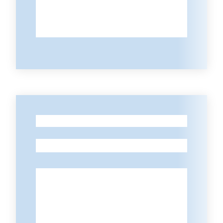
Seguici
su
-
-