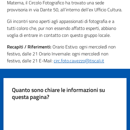
Materna, il Circolo Fotografico ha trovato una sede
Seguici
provvisoria in via Dante 50, all’interno dell’ex Ufficio Cultura.
su
Gli incontri sono aperti agli appassionati di fotografia e a
tutti coloro che, pur non essendo affatto esperti, abbiano
voglia di entrare in contatto con questo gruppo locale.
Recapiti / Riferimenti:
Orario Estivo: ogni mercoledì non
festivo, dalle 21 Orario Invernale: ogni mercoledì non
festivo, dalle 21 E-Mail:
circ.foto.cavezzo@tiscali.it
Quanto sono chiare le informazioni su
questa pagina?
Valuta da 1 a 5 stelle