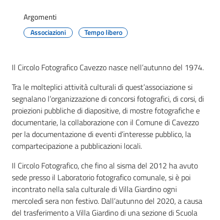
Argomenti
Associazioni
Tempo libero
Protezione
civile
Il Circolo Fotografico Cavezzo nasce nell’autunno del 1974.
Cavezzo
Tra le molteplici attività culturali di quest’associazione si
Informa
segnalano l’organizzazione di concorsi fotografici, di corsi, di
proiezioni pubbliche di diapositive, di mostre fotografiche e
Sportello
documentarie, la collaborazione con il Comune di Cavezzo
telematico
per la documentazione di eventi d’interesse pubblico, la
SUE
compartecipazione a pubblicazioni locali.
Il Circolo Fotografico, che fino al sisma del 2012 ha avuto
Tutti
sede presso il Laboratorio fotografico comunale, si è poi
gli
incontrato nella sala culturale di Villa Giardino ogni
argomenti...
mercoledì sera non festivo. Dall’autunno del 2020, a causa
Menu selezionato
del trasferimento a Villa Giardino di una sezione di Scuola