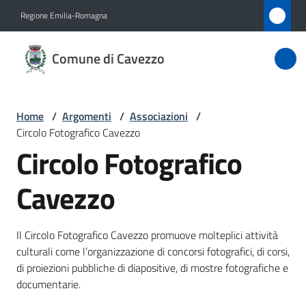
Vai al contenuto
Vai alla navigazione
Vai al footer
Regione Emilia-Romagna
Comune
Comune di Cavezzo
di
Cavezzo
Home
/
Argomenti
/
Associazioni
/
Circolo Fotografico Cavezzo
Amministrazione
Circolo Fotografico
Novità
Cavezzo
Servizi
Il Circolo Fotografico Cavezzo promuove molteplici attività
culturali come l’organizzazione di concorsi fotografici, di corsi,
Vivere
di proiezioni pubbliche di diapositive, di mostre fotografiche e
Cavezzo
documentarie.