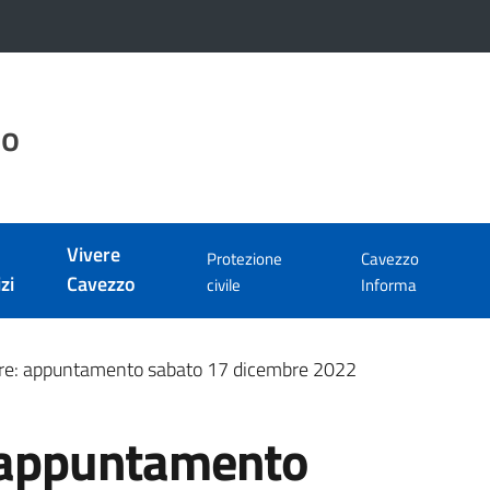
zo
Vivere
Protezione
Cavezzo
zi
Cavezzo
civile
Informa
ere: appuntamento sabato 17 dicembre 2022
: appuntamento