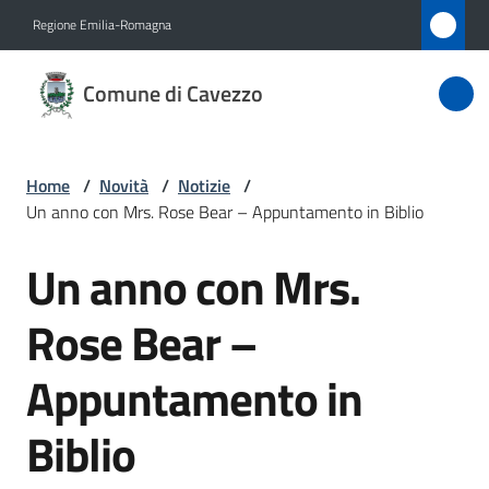
Vai al contenuto
Vai alla navigazione
Vai al footer
Regione Emilia-Romagna
Comune
Comune di Cavezzo
di
Cavezzo
Home
/
Novità
/
Notizie
/
Un anno con Mrs. Rose Bear – Appuntamento in Biblio
Amministrazione
Un anno con Mrs.
Salta al contenuto
Novità
Menu selezionato
Rose Bear –
Servizi
Appuntamento in
Vivere
Biblio
Cavezzo