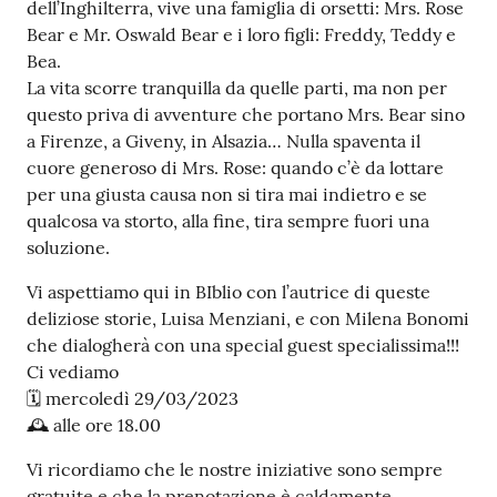
dell’Inghilterra, vive una famiglia di orsetti: Mrs. Rose
Seguici
Bear e Mr. Oswald Bear e i loro figli: Freddy, Teddy e
su
Bea.
La vita scorre tranquilla da quelle parti, ma non per
questo priva di avventure che portano Mrs. Bear sino
a Firenze, a Giveny, in Alsazia… Nulla spaventa il
cuore generoso di Mrs. Rose: quando c’è da lottare
per una giusta causa non si tira mai indietro e se
qualcosa va storto, alla fine, tira sempre fuori una
soluzione.
Vi aspettiamo qui in BIblio con l’autrice di queste
deliziose storie, Luisa Menziani, e con Milena Bonomi
che dialogherà con una special guest specialissima!!!
Ci vediamo
🗓️ mercoledì 29/03/2023
🕰️ alle ore 18.00
Vi ricordiamo che le nostre iniziative sono sempre
gratuite e che la prenotazione è caldamente