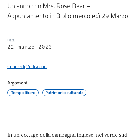
Un anno con Mrs. Rose Bear – 
Appuntamento in Biblio mercoledì 29 Marzo
Protezione
civile
Data
:
22 marzo 2023
Cavezzo
Informa
Condividi
Vedi azioni
Sportello
telematico
Argomenti
SUE
Tempo libero
Patrimonio culturale
Tutti
gli
argomenti...
Contenuto
In un cottage della campagna inglese, nel verde sud