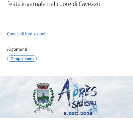
festa invernale nel cuore di Cavezzo.
Protezione
civile
Condividi
Vedi azioni
Cavezzo
Argomenti
Informa
Tempo libero
Sportello
telematico
SUE
Tutti
gli
argomenti...