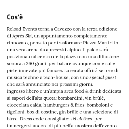
Seguici
su
Cos'è
Reload Events torna a Cavezzo con la terza edizione
Après Ski
di
, un appuntamento completamente
rinnovato, pensato per trasformare Piazza Martiri in
una vera arena da apres-ski alpino. Il palco sarà
posizionato al centro della piazza con una diffusione
sonora a 360 gradi, per ballare ovunque come sulle
piste innevate più famose. La serata offrirà sei ore di
special guest
musica techno e tech-house, con uno
che sarà annunciato nei prossimi giorni.
Ingresso libero e un’ampia area food & drink dedicata
ai sapori dell’alta quota: bombardini, vin brûlé,
cioccolata calda, hamburgers & fries, bomboloni e
tigelloni, box di costine, gin brûlé e una selezione di
ski clothes
birre. Dress code consigliato:
, per
immergersi ancora di più nell’atmosfera dell’evento.