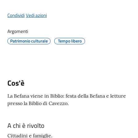
Condividi
Vedi azioni
Protezione
Argomenti
civile
Patrimonio culturale
Tempo libero
Cavezzo
Informa
Sportello
telematico
Cos'è
SUE
La Befana viene in Biblio: festa della Befana e letture
presso la Biblio di Cavezzo.
Tutti
gli
argomenti...
A chi è rivolto
Cittadini e famiglie.