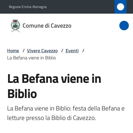
Vai al contenuto
Vai alla navigazione
Vai al footer
Regione Emilia-Romagna
Comune
Comune di Cavezzo
di
Cavezzo
Home
/
Vivere Cavezzo
/
Eventi
/
La Befana viene in Biblio
Amministrazione
La Befana viene in
Salta al contenuto
Novità
Biblio
Servizi
La Befana viene in Biblio: festa della Befana e 
Vivere
letture presso la Biblio di Cavezzo.
Cavezzo
Menu selezionato