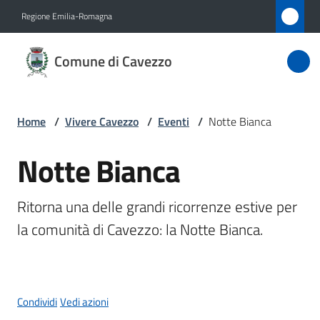
Vai al contenuto
Vai alla navigazione
Vai al footer
Regione Emilia-Romagna
Comune
Comune di Cavezzo
di
Cavezzo
Home
/
Vivere Cavezzo
/
Eventi
/
Notte Bianca
Amministrazione
Notte Bianca
Salta al contenuto
Novità
Ritorna una delle grandi ricorrenze estive per 
la comunità di Cavezzo: la Notte Bianca.
Servizi
Vivere
Cavezzo
Condividi
Vedi azioni
Menu selezionato