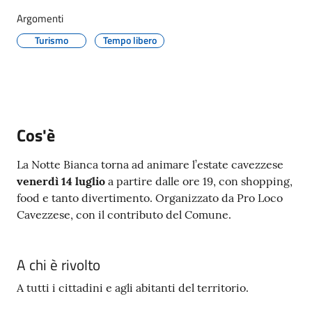
Argomenti
Turismo
Tempo libero
Protezione
civile
Cavezzo
Informa
Cos'è
Sportello
La Notte Bianca torna ad animare l’estate cavezzese
telematico
venerdì 14 luglio
a partire dalle ore 19, con shopping,
SUE
food e tanto divertimento. Organizzato da Pro Loco
Cavezzese, con il contributo del Comune.
Tutti
gli
A chi è rivolto
argomenti...
A tutti i cittadini e agli abitanti del territorio.