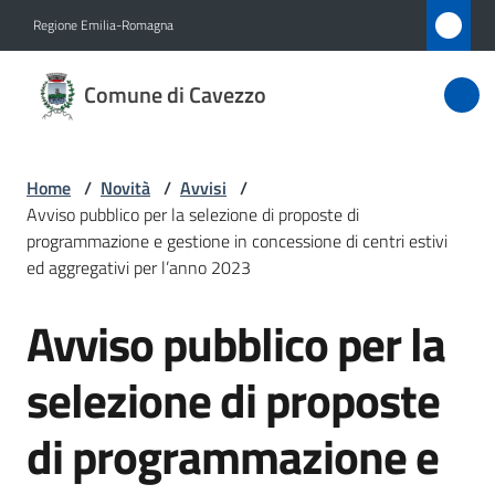
Vai al contenuto
Vai alla navigazione
Vai al footer
Regione Emilia-Romagna
Comune
Comune di Cavezzo
di
Cavezzo
Home
/
Novità
/
Avvisi
/
Avviso pubblico per la selezione di proposte di
Amministrazione
programmazione e gestione in concessione di centri estivi
ed aggregativi per l’anno 2023
Novità
Avviso pubblico per la
Menu selezionato
Salta al contenuto
Servizi
selezione di proposte
Vivere
di programmazione e
Cavezzo