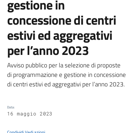
gestione in
concessione di centri
Protezione
estivi ed aggregativi
civile
per l’anno 2023
Cavezzo
Informa
Avviso pubblico per la selezione di proposte 
Sportello
di programmazione e gestione in concessione 
telematico
di centri estivi ed aggregativi per l’anno 2023.
SUE
Tutti
gli
Data
:
16 maggio 2023
argomenti...
Condividi
Vedi azioni